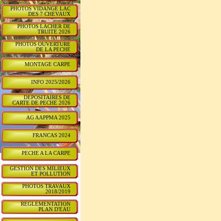
PHOTOS VIDANGE LAC
DES 7 CHEVAUX
PHOTOS LACHER DE
TRUITE 2026
PHOTOS OUVERTURE
DE LA PECHE
MONTAGE CARPE
INFO 2025/2026
DEPOSITAIRES DE
CARTE DE PECHE 2026
AG AAPPMA 2025
FRANCAS 2024
PECHE A LA CARPE
GESTION DES MILIEUX
ET POLLUTION
PHOTOS TRAVAUX
2018/2019
REGLEMENTATION
PLAN D'EAU