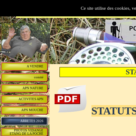
AAPPMA   DU  BREUCHI
Ce site utilise des cookies, v
A VENDRE
ST
comité
APN NATURE
ACTIVITES APN
STATUT
APN MOUCHE
ARRETES 2026
PHOTOS VIDANGE
ETANG DE LA POCHE