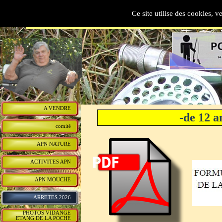
AAPPMA   DU  BREUCHI
Ce site utilise des cookies, v
A VENDRE
-de 12
comité
APN NATURE
ACTIVITES APN
APN MOUCHE
ARRETES 2026
PHOTOS VIDANGE
ETANG DE LA POCHE