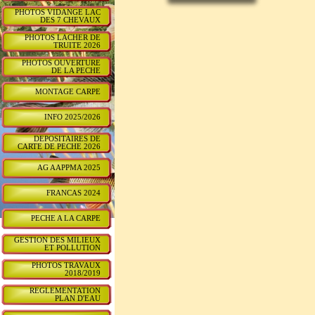
PHOTOS VIDANGE LAC
DES 7 CHEVAUX
PHOTOS LACHER DE
TRUITE 2026
PHOTOS OUVERTURE
DE LA PECHE
MONTAGE CARPE
INFO 2025/2026
DEPOSITAIRES DE
CARTE DE PECHE 2026
AG AAPPMA 2025
FRANCAS 2024
PECHE A LA CARPE
GESTION DES MILIEUX
ET POLLUTION
PHOTOS TRAVAUX
2018/2019
REGLEMENTATION
PLAN D'EAU